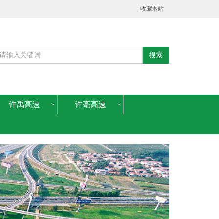
收藏本站
搜索
许禹高速
许亳高速