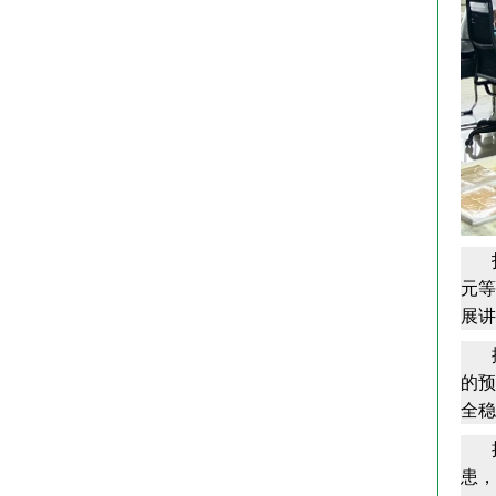
打好
元等
展讲
搭建
的预
全稳
拧紧
患，