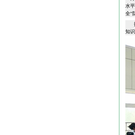
水平
全“
把握
知识