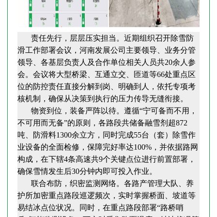
责任先行，层层压实担当。近期组织召开除雪防
滑工作部署会议，河南发展公司主要领导、业务分管
领导、各基层负责人及合作单位相关人员共20余人参
会。会议将大型桥梁、互通立交、匝道等66处重点区
位的防控责任直接分解到岗、明确到人，依托专项考
核机制，确保从决策到执行的压力传导无缝衔接。
物资到位，装备严阵以待。遵循“宁可备而不用，
不可用而无备”的原则，各路段共储备融雪剂超872
吨、防滑料1300余立方，同时完成55台（套）除雪作
业设备的全面检修，保障完好率达100%，并依据路网
构成，在下辖4条高速共9个关键点位进行前置部署，
确保雪情发生后30分钟内即可投入作业。
联合布防，织密监测网络。各路产管理大队、养
护所加密重点路段巡逻频次，实时掌握桥面、坡道等
易结冰点位状况。同时，在重点路段部署“路桥哨